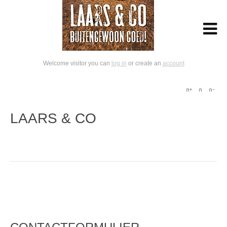
Welcome visitor you can
log in
or create an
account
LAARS & CO