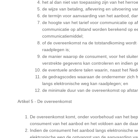
het al dan niet van toepassing zijn van het herro
de wijze van betaling, aflevering en uitvoering 
de termijn voor aanvaarding van het aanbod, dan
de hoogte van het tarief voor communicatie op af
communicatie op afstand worden berekend op een 
communicatiemiddel;
of de overeenkomst na de totstandkoming wordt 
raadplegen is;
de manier waarop de consument, voor het sluit
verstrekte gegevens kan controleren en indien ge
de eventuele andere talen waarin, naast het Ne
de gedragscodes waaraan de ondernemer zich h
langs elektronische weg kan raadplegen; en
de minimale duur van de overeenkomst op afstand
Artikel 5 - De overeenkomst
De overeenkomst komt, onder voorbehoud van het bepaa
consument van het aanbod en het voldoen aan de daar
Indien de consument het aanbod langs elektronische w
elektronische weg de ontvangst van de aanvaarding va