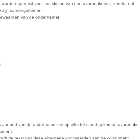
 worden gebruikt voor het sluiten van een overeenkomst, zonder dat
te zijn samengekomen.
orwaarden van de ondernemer.
r
lk aanbod van de ondernemer en op elke tot stand gekomen overeenk
sument.
wordt de tekst van deze algemene voorwaarden aan de consument