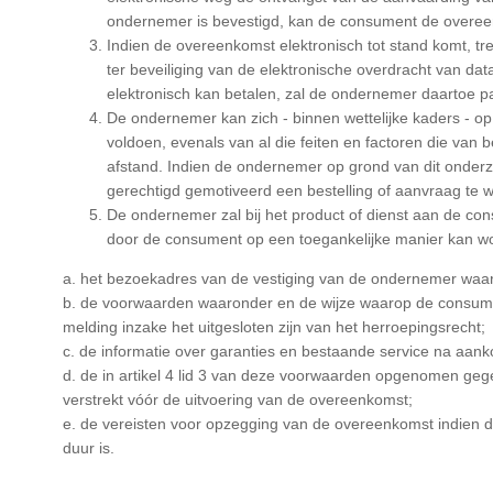
ondernemer is bevestigd, kan de consument de overee
Indien de overeenkomst elektronisch tot stand komt, t
ter beveiliging van de elektronische overdracht van da
elektronisch kan betalen, zal de ondernemer daartoe p
De ondernemer kan zich - binnen wettelijke kaders - op
voldoen, evenals van al die feiten en factoren die va
afstand. Indien de ondernemer op grond van dit onderz
gerechtigd gemotiveerd een bestelling of aanvraag te 
De ondernemer zal bij het product of dienst aan de cons
door de consument op een toegankelijke manier kan 
a. het bezoekadres van de vestiging van de ondernemer waar
b. de voorwaarden waaronder en de wijze waarop de consumen
melding inzake het uitgesloten zijn van het herroepingsrecht;
c. de informatie over garanties en bestaande service na aank
d. de in artikel 4 lid 3 van deze voorwaarden opgenomen ge
verstrekt vóór de uitvoering van de overeenkomst;
e. de vereisten voor opzegging van de overeenkomst indien 
duur is.