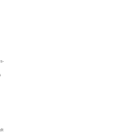
s-
s
dt