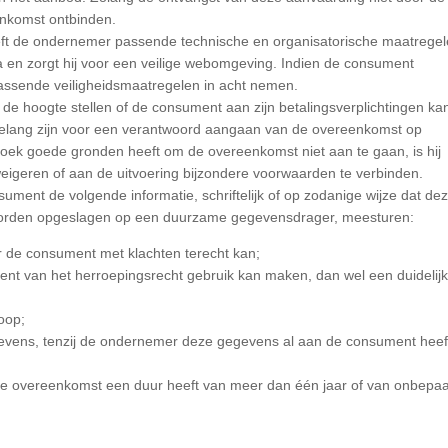
nkomst ontbinden.
reft de ondernemer passende technische en organisatorische maatrege
ta en zorgt hij voor een veilige webomgeving. Indien de consument
assende veiligheidsmaatregelen in acht nemen.
 de hoogte stellen of de consument aan zijn betalingsverplichtingen ka
n belang zijn voor een verantwoord aangaan van de overeenkomst op
oek goede gronden heeft om de overeenkomst niet aan te gaan, is hij
weigeren of aan de uitvoering bijzondere voorwaarden te verbinden.
ument de volgende informatie, schriftelijk of op zodanige wijze dat de
worden opgeslagen op een duurzame gegevensdrager, meesturen:
 de consument met klachten terecht kan;
t van het herroepingsrecht gebruik kan maken, dan wel een duidelij
oop;
gevens, tenzij de ondernemer deze gegevens al aan de consument heef
de overeenkomst een duur heeft van meer dan één jaar of van onbepa