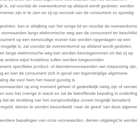
elijk is, zal voordat de overeenkomst op afstand wordt gesloten, worden
emer zijn in te zien en zij op verzoek van de consument zo spoedig
esloten, kan in afwijking van het vorige lid en voordat de overeenkoms
e voorwaarden langs elektronische weg aan de consument ter beschikk
consument op een eenvoudige manier kan worden opgeslagen op een
 mogelijk is, zal voordat de overeenkomst op afstand wordt gesloten,
 langs elektronische weg kan worden kennisgenomen en dat zij op
op andere wijze kosteloos zullen worden toegezonden.
vens specifieke product- of dienstenvoorwaarden van toepassing zijn,
g en kan de consument zich in geval van tegenstrijdige algemene
ing die voor hem het meest gunstig is.
rwaarden op enig moment geheel of gedeeltelijk nietig zijn of verniet
 voor het overige in stand en zal de betreffende bepaling in onderlin
 dat de strekking van het oorspronkelijke zoveel mogelijk benaderd.
geregeld, dienen te worden beoordeeld ‘naar de geest’ van deze algem
 meerdere bepalingen van onze voorwaarden, dienen uitgelegd te worde