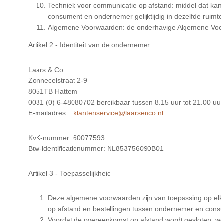
Techniek voor communicatie op afstand: middel dat kan
consument en ondernemer gelijktijdig in dezelfde ruim
Algemene Voorwaarden: de onderhavige Algemene Vo
Artikel 2 - Identiteit van de ondernemer
Laars & Co
Zonnecelstraat 2-9
8051TB Hattem
0031 (0) 6-48080702 bereikbaar tussen 8.15 uur tot 21.00 uu
E-mailadres:
KvK-nummer: 60077593
Btw-identificatienummer: NL853756090B01
Artikel 3 - Toepasselijkheid
Deze algemene voorwaarden zijn van toepassing op e
op afstand en bestellingen tussen ondernemer en con
Voordat de overeenkomst op afstand wordt gesloten, 