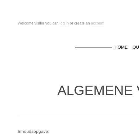
Welcome visitor you can
log in
or create an
account
HOME
OU
ALGEMENE
Inhoudsopgave: