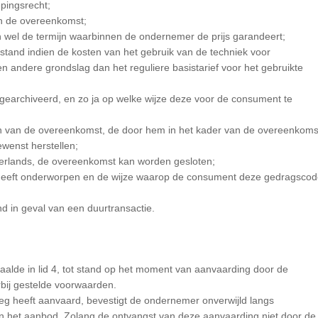
epingsrecht;
van de overeenkomst;
 wel de termijn waarbinnen de ondernemer de prijs garandeert;
stand indien de kosten van het gebruik van de techniek voor
andere grondslag dan het reguliere basistarief voor het gebruikte
gearchiveerd, en zo ja op welke wijze deze voor de consument te
en van de overeenkomst, de door hem in het kader van de overeenkoms
wenst herstellen;
derlands, de overeenkomst kan worden gesloten;
eeft onderworpen en de wijze waarop de consument deze gedragscod
 in geval van een duurtransactie.
lde in lid 4, tot stand op het moment van aanvaarding door de
bij gestelde voorwaarden.
eg heeft aanvaard, bevestigt de ondernemer onverwijld langs
n het aanbod. Zolang de ontvangst van deze aanvaarding niet door de